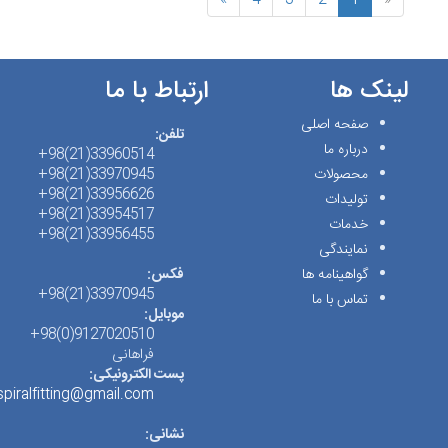
»
4
3
2
1
«
لینک ها
ارتباط با ما
صفحه اصلی
تلفن:
درباره ما
33960514(21)98+
محصولات
33970945(21)98+
33956626(21)98+
تولیدات
33954517(21)98+
خدمات
33956455(21)98+
نمایندگی
گواهینامه ها
فکس:
33970945(21)98+
تماس با ما
موبایل:
9127020510(0)98+
فراهانی
پست الکترونیکی:
spiralfitting@gmail.com
نشانی: