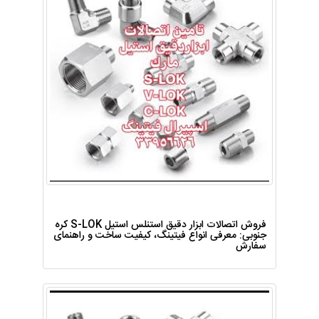
فروش اتصالات ابزار دقیق استنلس استیل S-LOK کره
جنوبی: معرفی انواع فیتینگ، کیفیت ساخت و راهنمای
سفارش