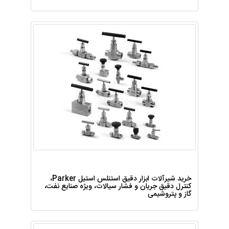
خرید شیرآلات ابزار دقیق استنلس استیل Parker،
کنترل دقیق جریان و فشار سیالات، ویژه صنایع نفت،
گاز و پتروشیمی