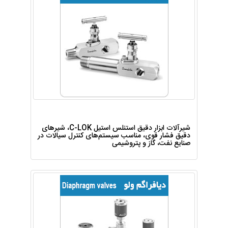
شیرآلات ابزار دقیق استنلس استیل C-LOK، شیرهای
دقیق فشار قوی، مناسب سیستم‌های کنترل سیالات در
صنایع نفت، گاز و پتروشیمی