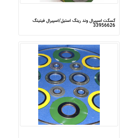
گسگت اسپیرال وند رینگ استیل/اسپیرال فیتینگ
33956626