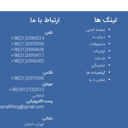
لینک ها
ارتباط با ما
صفحه اصلی
تلفن:
درباره ما
33960514(21)98+
محصولات
33970945(21)98+
33956626(21)98+
تولیدات
33954517(21)98+
خدمات
33956455(21)98+
نمایندگی
گواهینامه ها
فکس:
33970945(21)98+
تماس با ما
موبایل:
9127020510(0)98+
فراهانی
پست الکترونیکی:
spiralfitting@gmail.com
نشانی:
تهران، خیابان