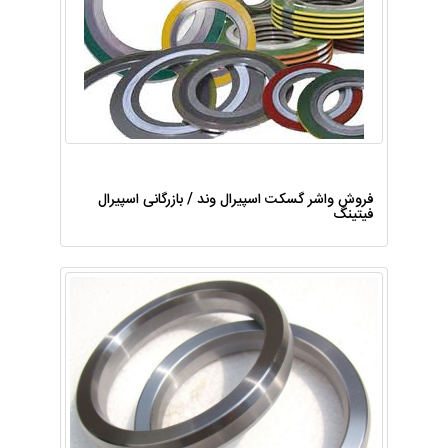
فروش واشر گسکت اسپیرال وند / بازرگانی اسپیرال
فیتینگ