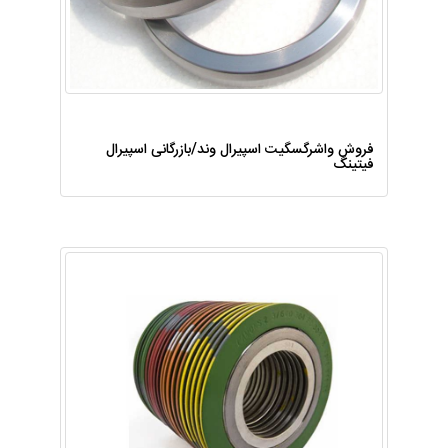
فروش واشرگسگیت اسپیرال وند/بازرگانی اسپیرال
فیتینگ